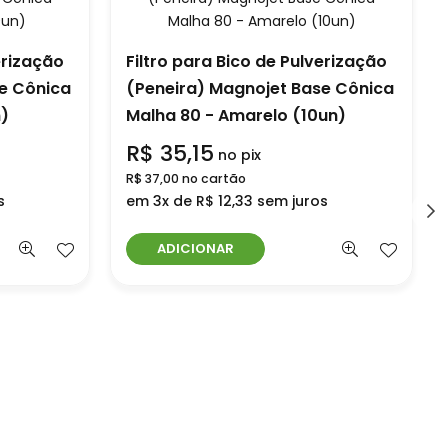
erização
Filtro para Bico de Pulverização
e Cônica
(Peneira) Magnojet Base Cônica
n)
Malha 80 - Amarelo (10un)
R$ 35,15
no pix
R$ 37,00 no cartão
s
em 3x de R$ 12,33 sem juros
ADICIONAR