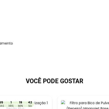
onamento
VOCÊ PODE GOSTAR
55
1
19
42
OSTO - COMANDOS PT1
IAS
HRS
MIN
SG