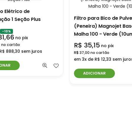
 Elétrico de
Filtro para Bico de Pulv
ação 1 Seção Plus
(Peneira) Magnojet Bas
-10%
Malha 100 - Verde (10u
31,66
no pix
R$ 35,15
0 no cartão
no pix
R$ 888,30 sem juros
R$ 37,00 no cartão
em 3x de R$ 12,33 sem juro
IONAR
ADICIONAR