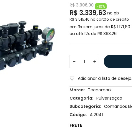
R$ 3.906,00
-10%
R$ 3.339,63
no pix
R$ 3.515,40 no cartão de crédito
em 3x sem juros de R$ 1.171,80
ou até 12x de R$ 363,26
Adicionar à lista de desejo
Marca:
Tecnomark
Categoria:
Pulverização
Subcategoria:
Comandos Elé
Código:
A 2041
FRETE