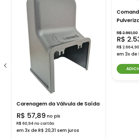
Comando
Pulveriz
R$ 2.961,00
R$ 2.5
R$ 2.664,9
em 3x de 
ADIC
Carenagem da Válvula de Saída
R$ 57,89
no pix
R$ 60,94 no cartão
em 3x de R$ 20,31 sem juros