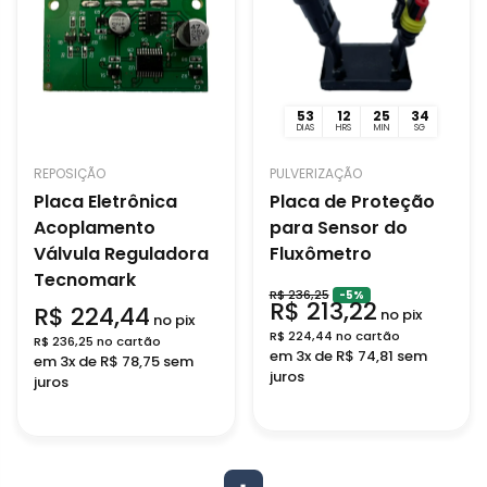
53
12
25
34
DIAS
HRS
MIN
SG
REPOSIÇÃO
PULVERIZAÇÃO
Placa Eletrônica
Placa de Proteção
Acoplamento
para Sensor do
Válvula Reguladora
Fluxômetro
Tecnomark
R$ 236,25
-5%
R$ 213,22
R$ 224,44
no pix
no pix
R$ 224,44 no cartão
R$ 236,25 no cartão
em 3x de R$ 74,81 sem
em 3x de R$ 78,75 sem
juros
juros