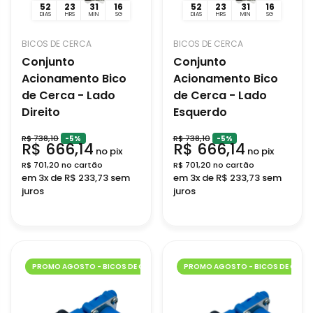
52
23
31
16
52
23
31
16
DIAS
HRS
MIN
SG
DIAS
HRS
MIN
SG
BICOS DE CERCA
BICOS DE CERCA
Conjunto
Conjunto
Acionamento Bico
Acionamento Bico
de Cerca - Lado
de Cerca - Lado
Direito
Esquerdo
R$ 738,10
R$ 738,10
-5%
-5%
R$ 666,14
R$ 666,14
no pix
no pix
R$ 701,20 no cartão
R$ 701,20 no cartão
em 3x de R$ 233,73 sem
em 3x de R$ 233,73 sem
juros
juros
PROMO AGOSTO - BICOS DE CERCA
PROMO AGOSTO - BICOS DE CERC